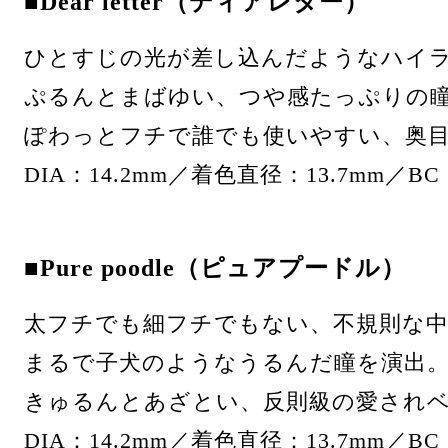
■Dear letter（ディアレター）
ひとすじの光が差し込んだようなハイ
ぷるんとまばゆい、つや感たっぷりの
ぽわっとフチで誰でも使いやすい、奥
DIA：14.2mm／着色直径：13.7mm／BC
■Pure poodle（ピュアプードル）
太フチでも細フチでもない、不規則な
まるで子犬のようなうるんだ瞳を演出
きゅるんとあざとい、反則級の愛され
DIA：14.2mm／着色直径：13.7mm／BC